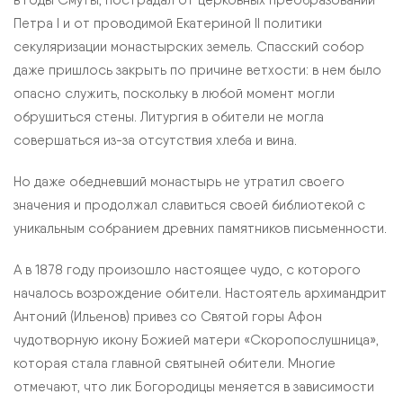
в годы Смуты, пострадал от церковных преобразований
Петра I и от проводимой Екатериной II политики
секуляризации монастырских земель. Спасский собор
даже пришлось закрыть по причине ветхости: в нем было
опасно служить, поскольку в любой момент могли
обрушиться стены. Литургия в обители не могла
совершаться из-за отсутствия хлеба и вина.
Но даже обедневший монастырь не утратил своего
значения и продолжал славиться своей библиотекой с
уникальным собранием древних памятников письменности.
А в 1878 году произошло настоящее чудо, с которого
началось возрождение обители. Настоятель архимандрит
Антоний (Ильенов) привез со Святой горы Афон
чудотворную икону Божией матери «Скоропослушница»,
которая стала главной святыней обители. Многие
отмечают, что лик Богородицы меняется в зависимости