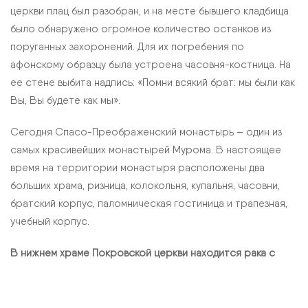
церкви плац был разобран, и на месте бывшего кладбища
было обнаружено огромное количество останков из
поруганных захоронений. Для их погребения по
афонскому образцу была устроена часовня-костница. На
ее стене выбита надпись: «Помни всякий брат: мы были как
Вы, Вы будете как мы».
Сегодня Спасо-Преображенский монастырь – один из
самых красивейших монастырей Мурома. В настоящее
время на территории монастыря расположены два
больших храма, ризница, колокольня, купальня, часовни,
братский корпус, паломническая гостиница и трапезная,
учебный корпус.
В нижнем храме Покровской церкви находится рака с
частицей мощей преподобного Илии Муромца,
легендарного защитника Русской земли родом из Мурома.
Раку украшает скульптурный образ богатыря, который